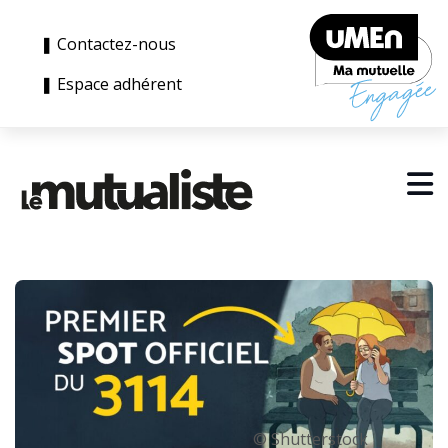
❚ Contactez-nous
❚ Espace adhérent
© Shutterstock